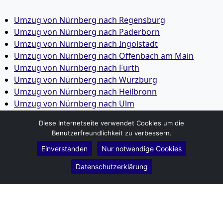
Umzug von Nürnberg nach Regensburg
Umzug von Nürnberg nach Paderborn
Umzug von Nürnberg nach Ingolstadt
Umzug von Nürnberg nach Offenbach am Main
Umzug von Nürnberg nach Fürth
Umzug von Nürnberg nach Würzburg
Umzug von Nürnberg nach Heilbronn
Umzug von Nürnberg nach Ulm
Umzug von Nürnberg nach Pforzheim
Diese Internetseite verwendet Cookies um die
Umzug von Nürnberg nach Wolfsburg
Benutzerfreundlichkeit zu verbessern.
Umzug von Nürnberg nach Bottrop
Einverstanden
Nur notwendige Cookies
Umzug von Nürnberg nach Göttingen
Umzug von Nürnberg nach Reutlingen
Datenschutzerklärung
Umzug von Nürnberg nach Bremer­haven
Umzug von Nürnberg nach Koblenz
Umzug von Nürnberg nach Erlangen
Umzug von Nürnberg nach Bergisch Gladbach