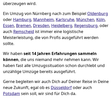
überzeugen wird.
Ein Umzug von Nürnberg nach zum Beispiel
Oldenburg
oder
Hamburg
,
Mannheim
,
Karlsruhe
,
München
,
Köln
,
Essen
,
Bremen
,
Dresden
,
Heidelberg
,
Regensburg
, oder
auch
Remscheid
ist immer eine logistische
Meisterleistung, die von Profis ausgeführt werden
sollte.
Wir haben
seit
14 Jahren Erfahrungen sammeln
können
, die uns niemand mehr nehmen kann. Wir
haben fast alle Umzugssituation schon durchlebt und
unzählige Umzüge bereits ausgeführt.
Gerne begleiten wir auch Dich auf Deiner Reise in Deine
neue Zukunft, egal ob es
Düsseldorf
oder auch
Potsdam
sein soll, wir sind für Dich da.