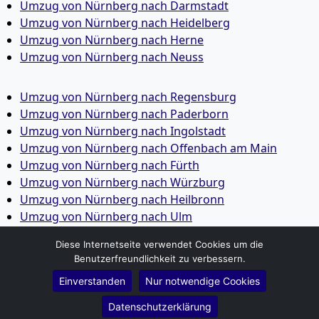
Umzug von Nürnberg nach Darmstadt
Umzug von Nürnberg nach Heidelberg
Umzug von Nürnberg nach Herne
Umzug von Nürnberg nach Neuss
Umzug von Nürnberg nach Regensburg
Umzug von Nürnberg nach Paderborn
Umzug von Nürnberg nach Ingolstadt
Umzug von Nürnberg nach Offenbach am Main
Umzug von Nürnberg nach Fürth
Umzug von Nürnberg nach Würzburg
Umzug von Nürnberg nach Heilbronn
Umzug von Nürnberg nach Ulm
Umzug von Nürnberg nach Pforzheim
Diese Internetseite verwendet Cookies um die
Umzug von Nürnberg nach Wolfsburg
Benutzerfreundlichkeit zu verbessern.
Umzug von Nürnberg nach Bottrop
Einverstanden
Nur notwendige Cookies
Umzug von Nürnberg nach Göttingen
Umzug von Nürnberg nach Reutlingen
Datenschutzerklärung