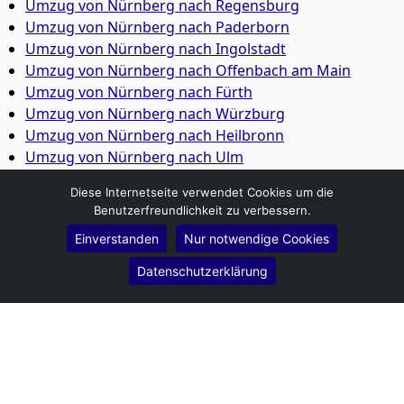
Umzug von Nürnberg nach Regensburg
Umzug von Nürnberg nach Paderborn
Umzug von Nürnberg nach Ingolstadt
Umzug von Nürnberg nach Offenbach am Main
Umzug von Nürnberg nach Fürth
Umzug von Nürnberg nach Würzburg
Umzug von Nürnberg nach Heilbronn
Umzug von Nürnberg nach Ulm
Umzug von Nürnberg nach Pforzheim
Diese Internetseite verwendet Cookies um die
Umzug von Nürnberg nach Wolfsburg
Benutzerfreundlichkeit zu verbessern.
Umzug von Nürnberg nach Bottrop
Einverstanden
Nur notwendige Cookies
Umzug von Nürnberg nach Göttingen
Umzug von Nürnberg nach Reutlingen
Datenschutzerklärung
Umzug von Nürnberg nach Bremer­haven
Umzug von Nürnberg nach Koblenz
Umzug von Nürnberg nach Erlangen
Umzug von Nürnberg nach Bergisch Gladbach
Umzug von Nürnberg nach Remscheid
Umzug von Nürnberg nach Jena