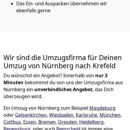
Das Ein- und Auspacken übernehmen wir
ebenfalls gerne
Wir sind die Umzugsfirma für Deinen
Umzug von Nürnberg nach Krefeld
Du wünschst ein Angebot? Innerhalb von
nur 3
Minuten
bekommst du von uns der Umzugsfirma aus
Nürnberg ein
unverbindliches Angebot
, das Dich
überzeugen wird.
Ein Umzug von Nürnberg zum Beispiel
Magdeburg
oder
Gelsenkirchen
,
Wiesbaden
,
Karlsruhe
,
München
,
Cottbus
,
Essen
,
Bremen
,
Dresden
,
Heidelberg
,
Regensburg
, oder auch
Remscheid
ist immer eine