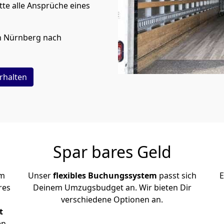
te alle Ansprüche eines
n
Nürnberg
nach
rhalten
Spar bares Geld
em
Unser
flexibles Buchungssystem
passt sich
E
res
Deinem Umzugsbudget an. Wir bieten Dir
verschiedene Optionen an.
t
en