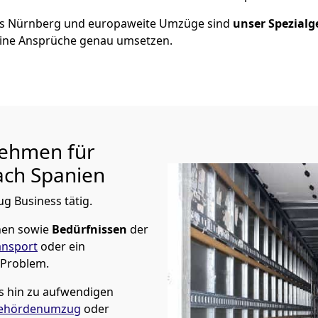
us
Nürnberg
und europaweite Umzüge sind
unser Spezialg
ine Ansprüche genau umsetzen.
ehmen für
ch Spanien
ug Business tätig.
hen sowie
Bedürfnissen
der
ansport
oder ein
 Problem.
s hin zu aufwendigen
ehördenumzug
oder