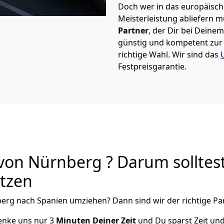
Doch wer in das europäische
Meisterleistung abliefern 
Partner
, der Dir bei Dein
günstig und kompetent zur S
richtige Wahl. Wir sind das
Festpreisgarantie.
on Nürnberg ? Darum solltes
utzen
berg
nach Spanien
umziehen? Dann sind wir der richtige Par
henke uns nur
3
Minuten Deiner Zeit
und Du sparst Zeit un