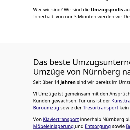
Wer wir sind? Wir sind die
Umzugsprofis
a
Innerhalb von nur
3
Minuten werden wir De
Das beste Umzugsuntern
Umzüge von
Nürnberg
na
Seit über
14
Jahren
sind wir bereits im Umz
Vl Umzüge
ist gemeinsam mit den Ansprüc
Kunden gewachsen. Für uns ist der
Kunsttr
Büroumzug
sowie der
Tresortransport
kein
Von
Klaviertransport
innerhalb
Nürnberg
bi
Möbeleinlagerung
und
Entsorgung
sowie
B