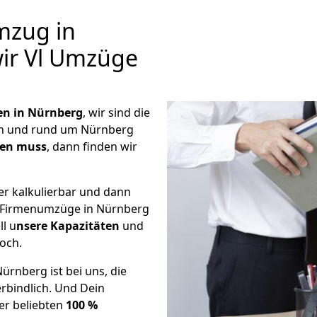
mzug in
wir Vl Umzüge
 in Nürnberg
, wir sind die
n und rund um Nürnberg
hen muss
, dann finden wir
er kalkulierbar und dann
ge Firmenumzüge in Nürnberg
ll u
nsere Kapazitäten
und
noch.
rnberg ist bei uns, die
rbindlich. Und Dein
er beliebten
100 %