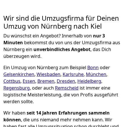
Wir sind die Umzugsfirma für Deinen
Umzug von Nürnberg nach Kiel
Du wünschst ein Angebot? Innerhalb von
nur 3
Minuten
bekommst du von uns der Umzugsfirma aus
Nürnberg ein
unverbindliches Angebot
, das Dich
überzeugen wird.
Ein Umzug von Nürnberg zum Beispiel
Bonn
oder
Gelsenkirchen
,
Wiesbaden
,
Karlsruhe
,
München
,
Cottbus
,
Essen
,
Bremen
,
Dresden
,
Heidelberg
,
Regensburg
, oder auch
Remscheid
ist immer eine
logistische Meisterleistung, die von Profis ausgeführt
werden sollte.
Wir haben
seit
14 Jahren Erfahrungen sammeln
können
, die uns niemand mehr nehmen kann. Wir
haben fast alle Umzugssituation schon durchlebt und